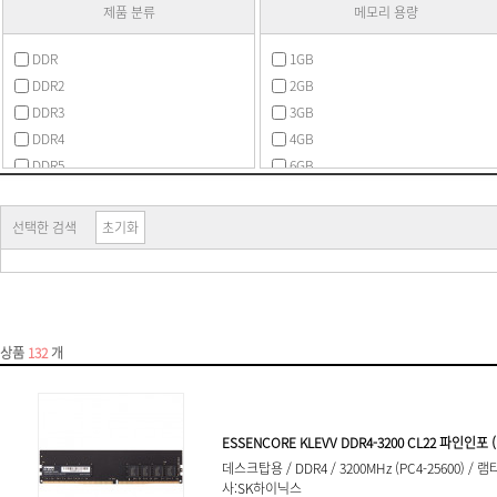
제품 분류
메모리 용량
DDR
1GB
DDR2
2GB
DDR3
3GB
DDR4
4GB
DDR5
6GB
SDR
8GB
기타
12GB
선택한 검색
초기화
16GB
24GB
32GB
48GB
64GB
64MB 이하
96GB
128GB
128MB
192GB