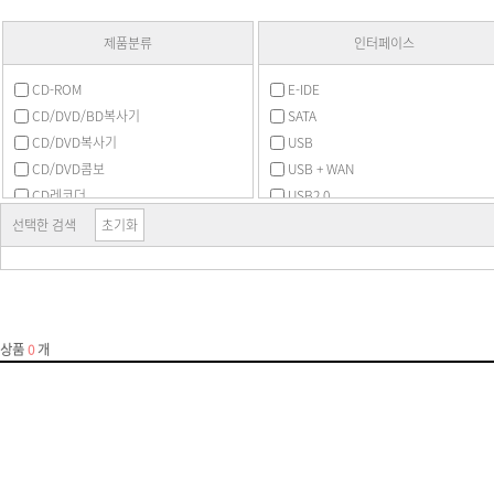
제품분류
인터페이스
CD-ROM
E-IDE
CD/DVD/BD복사기
SATA
CD/DVD복사기
USB
CD/DVD콤보
USB + WAN
CD레코더
USB2.0
DVD-ROM
USB3.x 5Gbps
선택한 검색
초기화
DVD레코더
DVD멀티레코더
FDD
FDD 주변용품
ODD 주변용품
ODD 케이스
공미디어 (CD)
공미디어 (DVD)
공미디어 (기타)
공미디어 (블루레이)