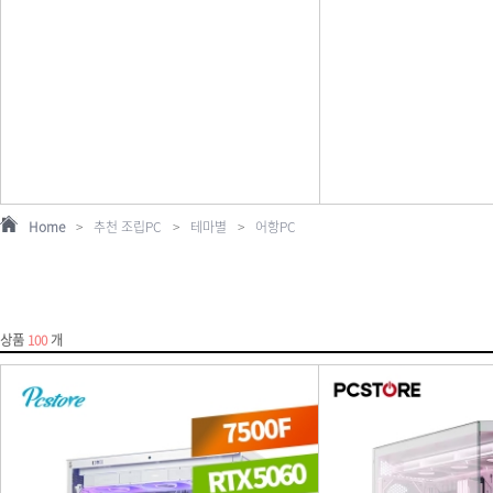
Home
>
추천 조립PC
>
테마별
>
어항PC