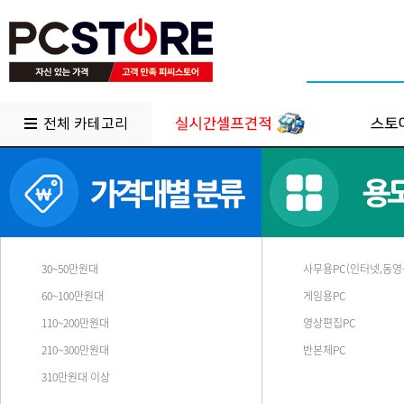
전체 카테고리
30~50만원대
사무용PC(인터넷,동영
60~100만원대
게임용PC
110~200만원대
영상편집PC
210~300만원대
반본체PC
310만원대 이상