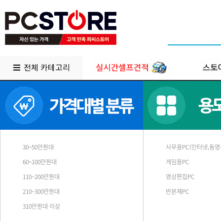
전체 카테고리
30~50만원대
사무용PC(인터넷,동영
60~100만원대
게임용PC
110~200만원대
영상편집PC
210~300만원대
반본체PC
310만원대 이상