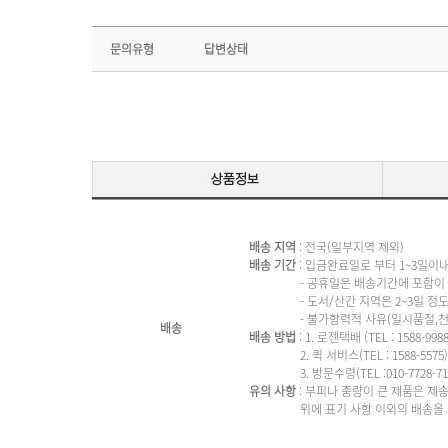
문의유형
답변상태
배송 지역
: 전국(일부지역 제외)
배송 기간
: 입금완료일로 부터 1~3일이
- 공휴일은 배송기간에 포함이 되
- 도서/산간 지역은 2~3일 정도 
- 불가항력적 사유(일시품절,천재지변
배송
배송 방법
: 1. 로젠택배 (TEL : 1588-9988 
2. 퀵 서비스(TEL : 1588-5575)
3. 방문수령(TEL :010-7728-713
유의 사항
: 부피나 중량이 큰 제품은 제
위에 표기 사항 이외의 배송을 원하