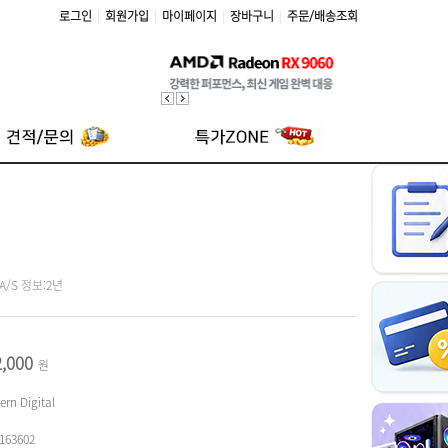
로그인
|
회원가입
|
마이페이지
|
장바구니
|
주문/배송조회
/ A/S 정보:2년
2,000
원
ern Digital
163602