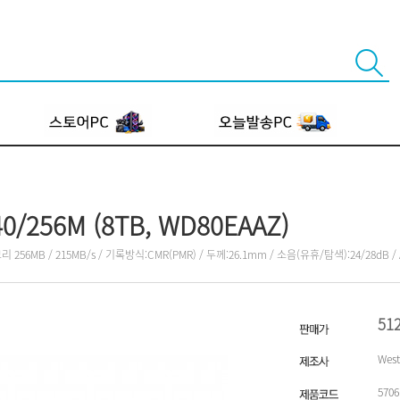
640/256M (8TB, WD80EAAZ)
 / 메모리 256MB / 215MB/s / 기록방식:CMR(PMR) / 두께:26.1mm / 소음(유휴/탐색):24/28dB 
51
West
5706