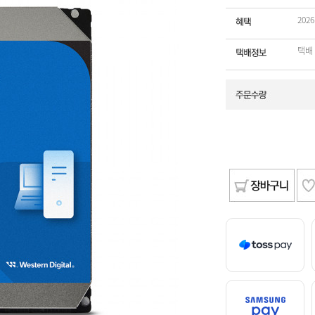
202
택배 