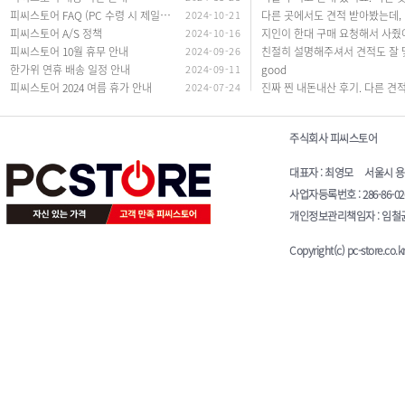
체리트레일
45.72cm(18인치)
피씨스토어 FAQ (PC 수령 시 제일 많이 하는 질문 답변)
2024-10-21
다른 곳에서도
코어3
피씨스토어 A/S 정책
2024-10-16
코어5
피씨스토어 10월 휴무 안내
2024-09-26
코어7
한가위 연휴 배송 일정 안내
2024-09-11
good
피씨스토어 2024 여름 휴가 안내
코어M
2024-07-24
코어i3
코어i5
주식회사 피씨스토어
코어i7
대표자 : 최영모 서울시 용산구 청
코어i9
사업자등록번호 : 286-86-0
코어 울트라5
개인정보관리책임자 : 임철균 E-
코어 울트라5(S3)
코어 울트라7
Copyright(c) pc-store.co.kr 
코어 울트라7(S3)
코어 울트라9
펜티엄